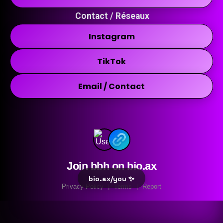
Contact / Réseaux
Instagram
TikTok
Email / Contact
Join bbh on bio.ax
bio.ax/you ✨
Privacy Policy
|
Terms
|
Report